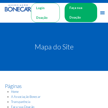
Faça sua
Login
Doação
Doação
Mapa do Site
Páginas
Home
A Associação Bonecar
Transparência
Faça sua Doação