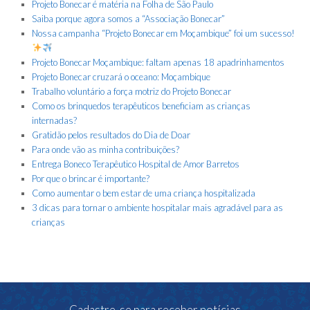
Projeto Bonecar é matéria na Folha de São Paulo
Saiba porque agora somos a “Associação Bonecar”
Nossa campanha “Projeto Bonecar em Moçambique” foi um sucesso!
Projeto Bonecar Moçambique: faltam apenas 18 apadrinhamentos
Projeto Bonecar cruzará o oceano: Moçambique
Trabalho voluntário a força motriz do Projeto Bonecar
Como os brinquedos terapêuticos beneficiam as crianças
internadas?
Gratidão pelos resultados do Dia de Doar
Para onde vão as minha contribuições?
Entrega Boneco Terapêutico Hospital de Amor Barretos
Por que o brincar é importante?
Como aumentar o bem estar de uma criança hospitalizada
3 dicas para tornar o ambiente hospitalar mais agradável para as
crianças
Cadastre-se para receber notícias