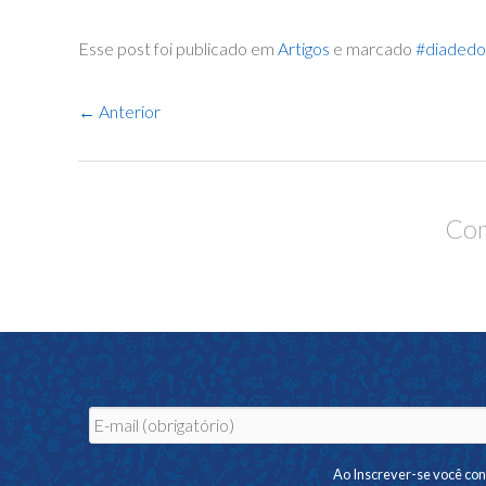
Esse post foi publicado em
Artigos
e marcado
#diadedo
Navegação
←
Anterior
de
Posts
Com
Ao Inscrever-se você co