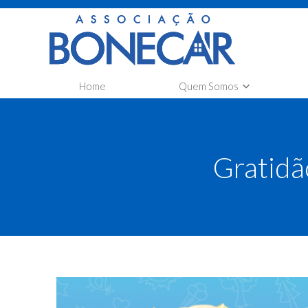
Home
Quem Somos
A Associação Bonecar
Co
Transparência
Car
Gratidã
Co