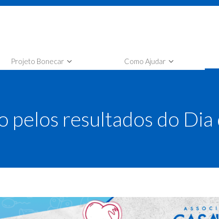
Projeto Bonecar
Como Ajudar
nheça o Projeto Bonecar
Faça sua Doação
tilha Projeto Bonecar
Selo Empresa Amiga Bonecar
o pelos resultados do Dia
leção Bonecar
Seja um voluntário Bonecar