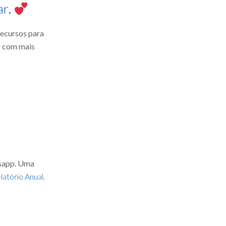
ar
.
ecursos para
r com mais
tsapp. Uma
latório Anual.