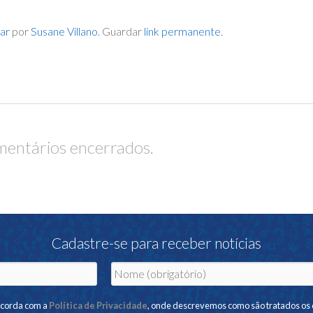
ar
por
Susane Villano
. Guardar
link permanente
.
entários encerrados.
Cadastre-se para receber notícias
ncorda com a
Política de Privacidade
, onde descrevemos como são tratados os 