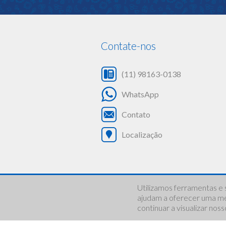
Contate-nos
(11) 98163-0138
WhatsApp
Contato
Localização
Utilizamos ferramentas e 
©
2022-2026 Associação Bonecar | Todos os direitos reservados.
ajudam a oferecer uma mel
continuar a visualizar nos
Este site é protegido pelo reCAPTCHA e pelo Google.
A
Política de Privacidade
e os
Termos de Serviço
se aplicam.