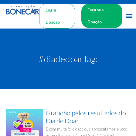
Faça sua
Login
Doação
Doação
#diadedoarTag:
Gratidão pelos resultados do
Dia de Doar
É com muita felicidade que apresentamos a você
os resultados do Dia de Doar. A CasAzul