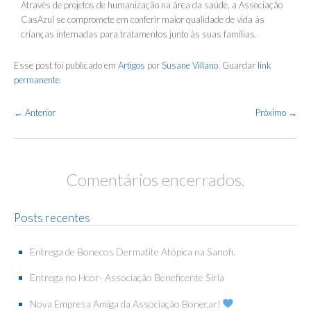
Através de projetos de humanização na área da saúde, a Associação
CasAzul se compromete em conferir maior qualidade de vida às
crianças internadas para tratamentos junto às suas famílias.
Esse post foi publicado em
Artigos
por
Susane Villano
. Guardar
link
permanente
.
Navegação
←
Anterior
Próximo
→
de
Posts
Comentários encerrados.
Posts recentes
Entrega de Bonecos Dermatite Atópica na Sanofi.
Entrega no Hcor- Associação Beneficente Síria
Nova Empresa Amiga da Associação Bonecar!