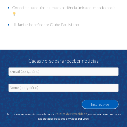
Conecte sua equipe a uma experiência única de impacto social!
III Jantar beneficente Clube Paulistano
Cadastre-se para receber notícias
Ao Inscrever-se você concorda com a
Política de Privacidade
, onde descrevemos como
são tratados os dados enviados por você.