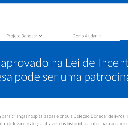
Projeto Bonecar
Como Ajudar
nheça o Projeto Bonecar
Faça sua Doação
aprovado na Lei de Incent
tilha Projeto Bonecar
Selo Empresa Amiga Bonecar
leção Bonecar
Seja um voluntário Bonecar
sa pode ser uma patrocin
para crianças hospitalizadas e criou a Coleção Bonecar de livros I
ém de levarem alegria através das historinhas, antecipam aos peq