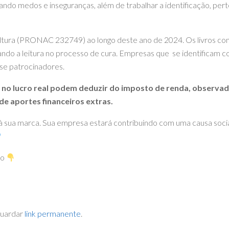
do medos e inseguranças, além de trabalhar a identificação, per
ultura (PRONAC 232749) ao longo deste ano de 2024. Os livros c
ando a leitura no processo de cura. Empresas que se identificam 
se patrocinadores.
no lucro real podem deduzir do imposto de renda, observado
de aportes financeiros extras.
 à sua marca. Sua empresa estará contribuindo com uma causa soci
to
Guardar
link permanente
.