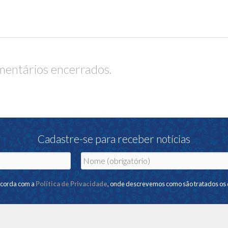
entários encerrados.
Cadastre-se para receber notícias
ncorda com a
Política de Privacidade
, onde descrevemos como são tratados os 