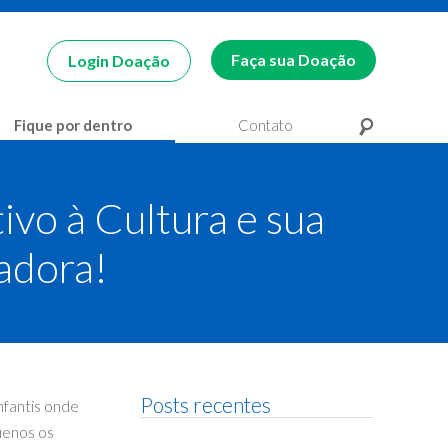
Faça sua Doação
Login Doação
Fique por dentro
Contato
Pesquisa
Pesquisa
ivo à Cultura e sua
adora!
Posts recentes
nfantis onde
uenos os