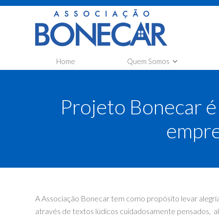
Home
Quem Somos
A Associação Bonecar
Co
Projeto Bonecar é 
Transparência
Car
Co
empre
A Associação Bonecar tem como propósito levar alegria 
através de textos lúdicos cuidadosamente pensados, al