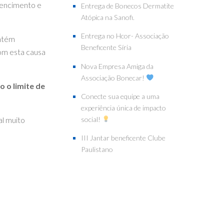
tencimento e
Entrega de Bonecos Dermatite
Atópica na Sanofi.
Entrega no Hcor- Associação
ontém
Beneficente Síria
com esta causa
Nova Empresa Amiga da
Associação Bonecar!
 o limite de
Conecte sua equipe a uma
experiência única de impacto
social!
al muito
III Jantar beneficente Clube
Paulistano