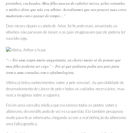
pretinhos, cacheados. Meu filho nasceu de cabelos ruivos, achei estranho,
o médico disse que não era albino. Acreditamos que aos poucos suas cores
mudariam com o passar do tempo…”
Dois meses depois o cabelo de Artur, foi ficando mais amarelado, os
olhinhos não paravam de mexer, e os pais imaginavam que ele poderia ter
nascido cego.
“— Foi uma etapa muito angustiante, eu chorei muito só de pensar que
meu filho poderia ser cego.” – Foi aí que pediatra pediu aos pais para
irem a uma consulta com o oftalmologista.
Vitória já tinha conhecimentos sobre a pele sensível , da possibilidade de
desenvolvimento de câncer de pele e todos os cuidados necessários, mas
nunca imaginou sobre a cegueira.
Foi em uma consulta médica que esclareceu todos os pontos sobre o
albinismo, desmistificando de vez essa questão. Ela também pesquisou
muito para ficar informada, chegando assim a real definição do albinismo:
uma falha genética.