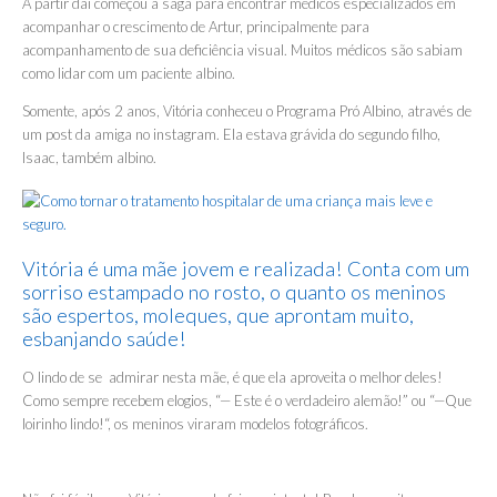
A partir daí começou a saga para encontrar médicos especializados em
acompanhar o crescimento de Artur, principalmente para
acompanhamento de sua deficiência visual. Muitos médicos são sabiam
como lidar com um paciente albino.
Somente, após 2 anos, Vitória conheceu o Programa Pró Albino, através de
um post da amiga no instagram. Ela estava grávida do segundo filho,
Isaac, também albino.
Vitória é uma mãe jovem e realizada! Conta com um
sorriso estampado no rosto, o quanto os meninos
são espertos, moleques, que aprontam muito,
esbanjando saúde!
O lindo de se admirar nesta mãe, é que ela aproveita o melhor deles!
Como sempre recebem elogios, “— Este é o verdadeiro alemão!” ou “—Que
loirinho lindo!“, os meninos viraram modelos fotográficos.