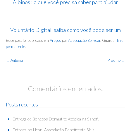
Albinos : o que você precisa saber para ajudar
Voluntário Digital, saiba como você pode ser um
Esse post foi publicado em
Artigos
por
Associação Bonecar
. Guardar
link
permanente
.
Navegação
←
Anterior
Próximo
→
de
Posts
Comentários encerrados.
Posts recentes
Entrega de Bonecos Dermatite Atópica na Sanofi.
Entrega no Hcor- Associação Beneficente Síria