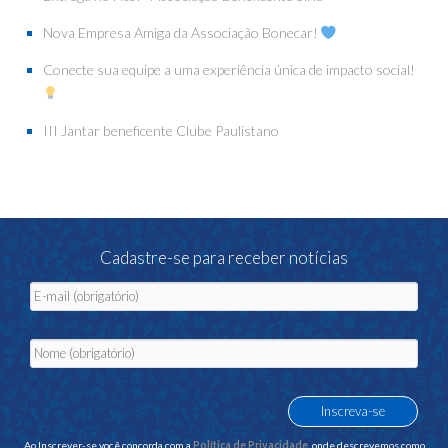
Nova Empresa Amiga da Associação Bonecar!
Conecte sua equipe a uma experiência única de impacto social!
III Jantar beneficente Clube Paulistano
Cadastre-se para receber notícias
Ao Inscrever-se você concorda com a
Política de Privacidade
, onde descrevemos como