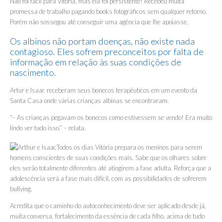
Não foi fácil para Vitória, mas ela foi persistente! Recebeu muita
promessa de trabalho pagando books fotográficos sem qualquer retorno.
Porém não sossegou até conseguir uma agência que lhe apoiasse.
Os albinos não portam doenças, não existe nada
contagioso. Eles sofrem preconceitos por falta de
informação em relação às suas condições de
nascimento.
Artur e Isaac receberam seus bonecos terapêuticos em um evento da
Santa Casa onde várias crianças albinas se encontraram.
“– As crianças pegavam os bonecos como estivessem se vendo! Era muito
lindo ver tudo isso.” – relata.
Todos os dias Vitória prepara os meninos para serem
homens conscientes de suas condições reais. Sabe que os olhares sobre
eles serão totalmente diferentes até atingirem a fase adulta. Reforça que a
adolescência será a fase mais difícil, com as possibilidades de sofrerem
bullying.
Acredita que o caminho do autoconhecimento deve ser aplicado desde já,
muita conversa, fortalecimento da essência de cada filho, acima de tudo