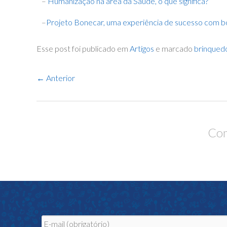
–
Humanização na área da Saúde, o que significa?
–
Projeto Bonecar, uma experiência de sucesso com 
Esse post foi publicado em
Artigos
e marcado
brinqued
Navegação
←
Anterior
de
Posts
Com