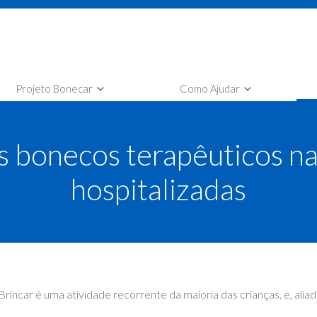
Projeto Bonecar
Como Ajudar
nheça o Projeto Bonecar
Faça sua Doação
s bonecos terapêuticos na 
tilha Projeto Bonecar
Selo Empresa Amiga Bonecar
leção Bonecar
Seja um voluntário Bonecar
hospitalizadas
Brincar é uma atividade recorrente da maioria das crianças, e, aliado