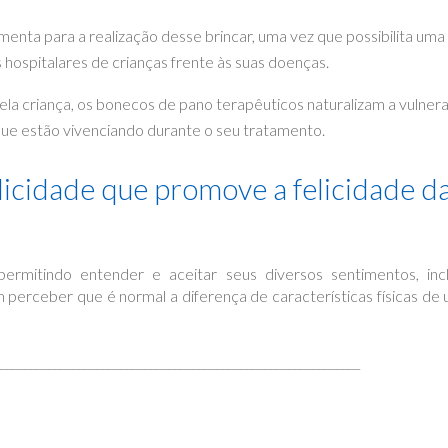
enta para a realização desse brincar, uma vez que possibilita um
 hospitalares de crianças frente às suas doenças.
la criança, os bonecos de pano terapêuticos naturalizam a vulnera
ue estão vivenciando durante o seu tratamento.
licidade que promove a felicidade d
ermitindo entender e aceitar seus diversos sentimentos, inc
 perceber que é normal a diferença de características físicas d
____________________________________________________________