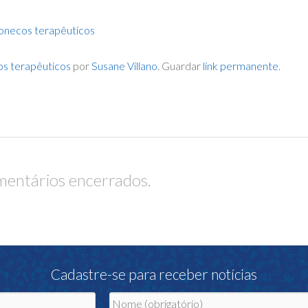
bonecos terapêuticos
os terapêuticos
por
Susane Villano
. Guardar
link permanente
.
entários encerrados.
Cadastre-se para receber notícias