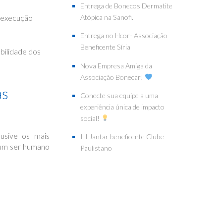
Entrega de Bonecos Dermatite
a execução
Atópica na Sanofi.
Entrega no Hcor- Associação
Beneficente Síria
bilidade dos
Nova Empresa Amiga da
Associação Bonecar!
as
Conecte sua equipe a uma
experiência única de impacto
social!
lusive os mais
III Jantar beneficente Clube
e um ser humano
Paulistano