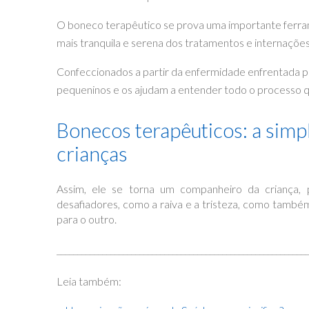
O boneco terapêutico se prova uma importante ferram
mais tranquila e serena dos tratamentos e internações
Confeccionados a partir da enfermidade enfrentada pe
pequeninos e os ajudam a entender todo o processo q
Bonecos terapêuticos: a simp
crianças
Assim, ele se torna um companheiro da criança, p
desafiadores, como a raiva e a tristeza, como também
para o outro.
_____________________________________________________________
Leia também: