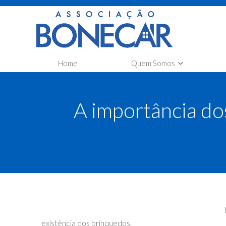
Home
Quem Somos
A Associação Bonecar
Co
A importância do
Transparência
Car
Co
existência dos brinquedos.