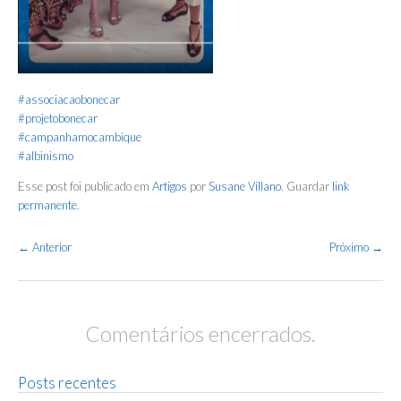
#associacaobonecar
#projetobonecar
#campanhamocambique
#albinismo
Esse post foi publicado em
Artigos
por
Susane Villano
. Guardar
link
permanente
.
Navegação
←
Anterior
Próximo
→
de
Posts
Comentários encerrados.
Posts recentes