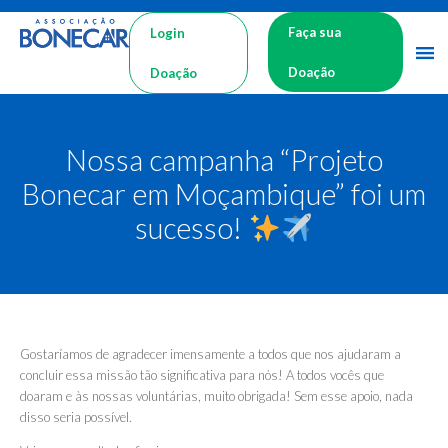
Faça sua
Login
Doação
Doação
Nossa campanha “Projeto
Bonecar em Moçambique” foi um
sucesso!
Gostaríamos de agradecer imensamente a todos que nos ajudaram a
concluir essa missão tão significativa para nós! A todos vocês que
doaram e às nossas voluntárias, muito obrigada! Sem esse apoio, nada
disso seria possível.