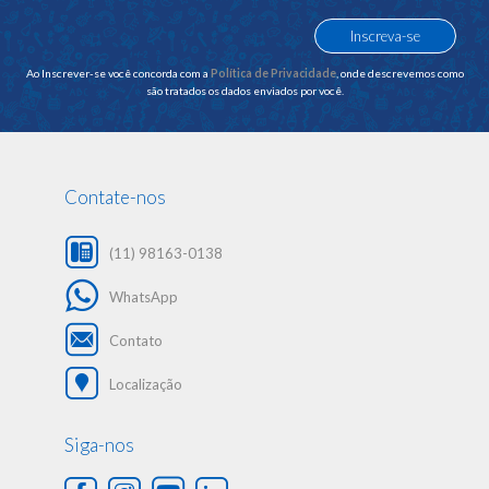
Ao Inscrever-se você concorda com a
Política de Privacidade
, onde descrevemos como
são tratados os dados enviados por você.
Contate-nos
(11) 98163-0138
WhatsApp
Contato
Localização
Siga-nos