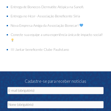
Entrega de Bonecos Dermatite Atópica na Sanofi.
Entrega no Hcor- Associação Beneficente Síria
Nova Empresa Amiga da Associação Bonecar!
Conecte sua equipe a uma experiência única de impacto social!
III Jantar beneficente Clube Paulistano
Cadastre-se para receber notícias