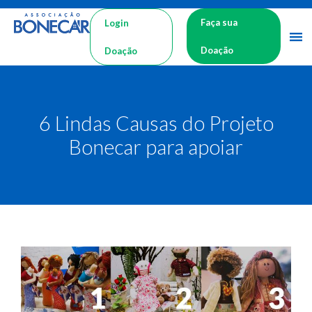
Faça sua
Login
Doação
Doação
6 Lindas Causas do Projeto
Bonecar para apoiar