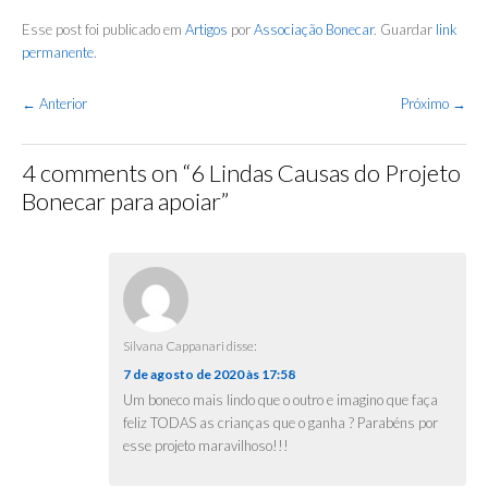
Esse post foi publicado em
Artigos
por
Associação Bonecar
. Guardar
link
permanente
.
Navegação
←
Anterior
Próximo
→
de
Posts
4 comments on “
6 Lindas Causas do Projeto
Bonecar para apoiar
”
Silvana Cappanari
disse:
7 de agosto de 2020 às 17:58
Um boneco mais lindo que o outro e imagino que faça
feliz TODAS as crianças que o ganha ? Parabéns por
esse projeto maravilhoso!!!