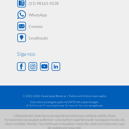
(11) 98163-0138
WhatsApp
Contato
Localização
Siga-nos
©
2022-2026 Associação Bonecar | Todos os direitos reservados.
Este site é protegido pelo reCAPTCHA e pelo Google.
A
Política de Privacidade
e os
Termos de Serviço
se aplicam.
Utilizamos ferramentas e serviços de terceiros que utilizam cookies. Essas
ferramentas nos ajudam a oferecer uma melhor experiência de navegação no site. Ao
clicar no botão “Aceitar” ou continuar a visualizar nosso site, você concorda com o uso
de cookies em nosso site.
Política de privacidade
Mapa do Site
Créditos do site