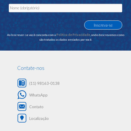
Ao Inscrever-se você concorda com a
Política de Privacidade
, onde descrevemos como
são tratados os dados enviados por você.
Contate-nos
(11) 98163-0138
WhatsApp
Contato
Localização